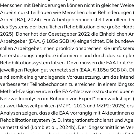
Menschen mit Behinderungen können nicht in gleicher Weis
Arbeitsmarkt teilhaben wie Menschen ohne Behinderungen 
Arbeit [BA], 2024). Für Arbeitgeber:innen stellt vor allem d
des Systems der beruflichen Rehabilitation eine große Hürde 
2025). Daher hat der Gesetzgeber 2022 die Einheitlichen An
Arbeitgeber (EAA, § 185a SGB IX) eingerichtet. Die bunde
sollen Arbeitgeber:innen proaktiv ansprechen, sie umfassen
Unterstützungsangebote informieren und durch das komple
Rehabilitationssystem lotsen. Dazu müssen die EAA laut Ges
jeweiligen Region gut vernetzt sein (EAA, § 185a SGB IX). 
sind somit eine grundlegende Voraussetzung, um das intendi
verbesserter Teilhabechancen zu erreichen. In einem längssc
Method-Design wurden die EAA-Netzwerkstrukturen über e
Netzwerkanalysen im Rahmen von Expert*innenworkshops (
zu zwei Messzeitpunkten (MZP1: 2023 und MZP2: 2025) ersc
Analysen zeigen, dass die EAA vorrangig mit Akteur:innen 
Rehabilitationssystem (z. B. Integrationsfachdienst und Agen
vernetzt sind (Lamb et al., 2024b). Der längsschnittliche Verg