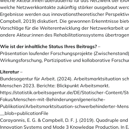
welche Akteur:innen überdauernd für das Netzwerk der EAA 
welche Netzwerkkontakte zukünftig stärker ausgebaut werde
Ergebnisse werden aus innovationstheoretischer Perspektiv
Campbell, 2019) diskutiert. Die gewonnen Erkenntnisse biet
Vorschläge für die Weiterentwicklung der Netzwerkarbeit un
andere Akteur:innen des Rehabilitationssystems übertragen
Wie ist der inhaltliche Status Ihres Beitrags?
–
Präsentation laufender Forschungsprojekte (Zwischenstand)
Wirkungsforschung, Partizipative und kollaborative Forsch
Literatur
–
Bundesagentur für Arbeit. (2024). Arbeitsmarktsituation s
Menschen 2023. Berichte: Blickpunkt Arbeitsmarkt.
https://statistik.arbeitsagentur.de/DE/Statischer-Content/
Fokus/Menschen-mit-Behinderungen/generische-
Publikation/Arbeitsmarktsituation-schwerbehinderter-Mens
__blob=publicationFile
Carayannis, E. G. & Campbell, D. F. J. (2019). Quadruple and
Innovation Systems and Mode 3 Knowledge Production. In E. 