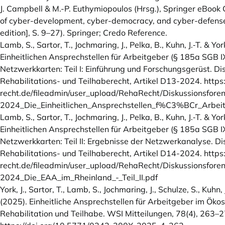
J. Campbell & M.-P. Euthymiopoulos (Hrsg.), Springer eBook
of cyber-development, cyber-democracy, and cyber-defens
edition], S. 9–27). Springer; Credo Reference.
Lamb, S., Sartor, T., Jochmaring, J., Pelka, B., Kuhn, J.‑T. & Yor
Einheitlichen Ansprechstellen für Arbeitgeber (§ 185a SGB I
Netzwerkkarten: Teil I: Einführung und Forschungsgerüst. D
Rehabilitations- und Teilhaberecht, Artikel D13-2024.
https
recht.de/fileadmin/user_upload/RehaRecht/Diskussionsfor
2024_Die_Einheitlichen_Ansprechstellen_f%C3%BCr_Arbeitg
Lamb, S., Sartor, T., Jochmaring, J., Pelka, B., Kuhn, J.‑T. & Yor
Einheitlichen Ansprechstellen für Arbeitgeber (§ 185a SGB I
Netzwerkkarten: Teil II: Ergebnisse der Netzwerkanalyse. D
Rehabilitations- und Teilhaberecht, Artikel D14-2024.
https
recht.de/fileadmin/user_upload/RehaRecht/Diskussionsfor
2024_Die_EAA_im_Rheinland_-_Teil_II.pdf
York, J., Sartor, T., Lamb, S., Jochmaring, J., Schulze, S., Kuhn, 
(2025). Einheitliche Ansprechstellen für Arbeitgeber im Öko
Rehabilitation und Teilhabe. WSI Mitteilungen, 78(4), 263–2